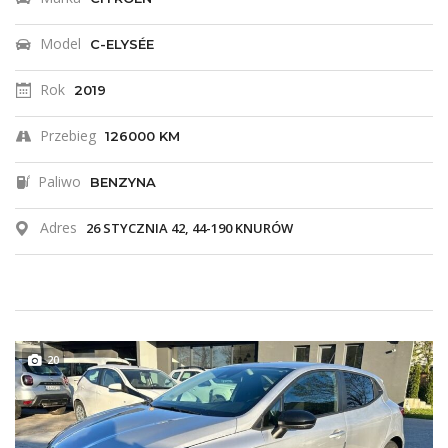
Model
C-ELYSÉE
Rok
2019
Przebieg
126000 KM
Paliwo
BENZYNA
Adres
26 STYCZNIA 42, 44-190 KNURÓW
20