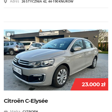
Adres
26 STYCZNIA 42, 44-190 KNURÓW
8
23.000 zł
Citroën C-Elysée
Marka
CITROEN