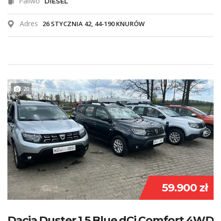
Paliwo
DIESEL
Adres
26 STYCZNIA 42, 44-190 KNURÓW
20
59.900 zł
Dacia Duster 1.5 Blue dCi Comfort 4WD