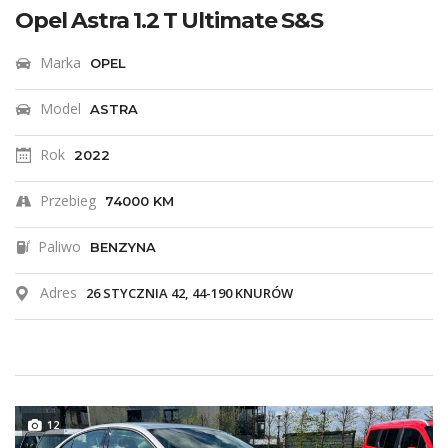
Opel Astra 1.2 T Ultimate S&S
Marka
OPEL
Model
ASTRA
Rok
2022
Przebieg
74000 KM
Paliwo
BENZYNA
Adres
26 STYCZNIA 42, 44-190 KNURÓW
12