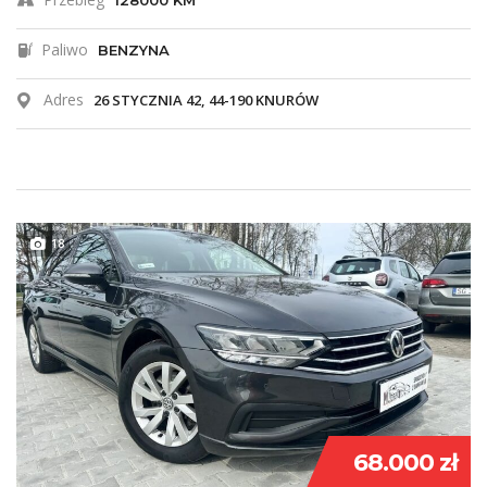
128000 KM
Paliwo
BENZYNA
Adres
26 STYCZNIA 42, 44-190 KNURÓW
18
68.000 zł