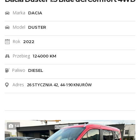
Marka
DACIA
Model
DUSTER
Rok
2022
Przebieg
124000 KM
Paliwo
DIESEL
Adres
26 STYCZNIA 42, 44-190 KNURÓW
14