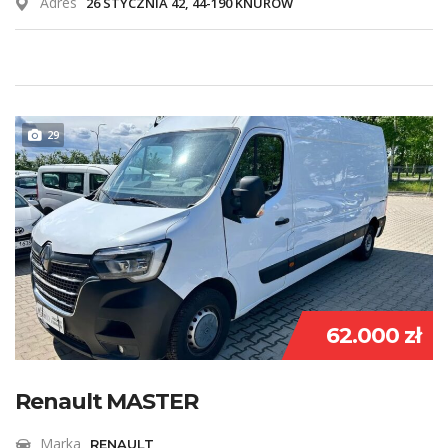
Adres
26 STYCZNIA 42, 44-190 KNURÓW
29
62.000 zł
Renault MASTER
Marka
RENAULT