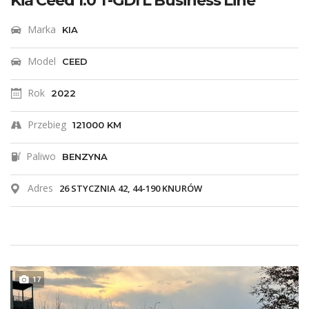
Kia Ceed 1.0 T-GDI L Business Line
Marka
KIA
Model
CEED
Rok
2022
Przebieg
121000 KM
Paliwo
BENZYNA
Adres
26 STYCZNIA 42, 44-190 KNURÓW
17